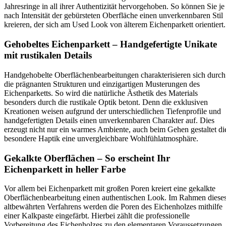
Jahresringe in all ihrer Authentizität hervorgehoben. So können Sie je
nach Intensität der gebürsteten Oberfläche einen unverkennbaren Stil
kreieren, der sich am Used Look von älterem Eichenparkett orientiert.
Gehobeltes Eichenparkett – Handgefertigte Unikate
mit rustikalen Details
Handgehobelte Oberflächenbearbeitungen charakterisieren sich durch
die prägnanten Strukturen und einzigartigen Musterungen des
Eichenparketts. So wird die natürliche Ästhetik des Materials
besonders durch die rustikale Optik betont. Denn die exklusiven
Kreationen weisen aufgrund der unterschiedlichen Tiefenprofile und
handgefertigten Details einen unverkennbaren Charakter auf. Dies
erzeugt nicht nur ein warmes Ambiente, auch beim Gehen gestaltet di
besondere Haptik eine unvergleichbare Wohlfühlatmosphäre.
Gekalkte Oberflächen – So erscheint Ihr
Eichenparkett in heller Farbe
Vor allem bei Eichenparkett mit großen Poren kreiert eine gekalkte
Oberflächenbearbeitung einen authentischen Look. Im Rahmen diese
altbewährten Verfahrens werden die Poren des Eichenholzes mithilfe
einer Kalkpaste eingefärbt. Hierbei zählt die professionelle
Vorbereitung des Eichenholzes zu den elementaren Voraussetzungen,