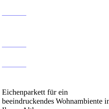
Kontaktfomular
030 200 089 – 180
info@tollundtoll.de
Kontaktfomular
030 200 089 – 180
info@tollundtoll.de
Kontaktfomular
030 200 089 – 180
info@tollundtoll.de
Eichenparkett für ein
beeindruckendes Wohnambiente i