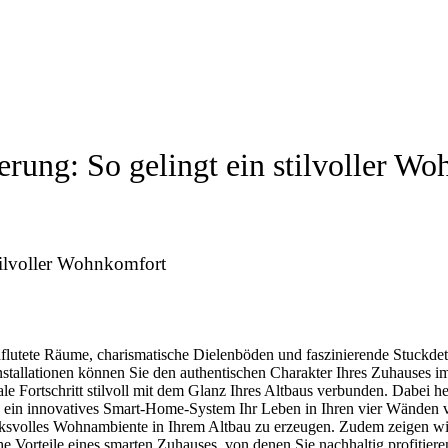
ierung: So gelingt ein stilvoller W
stilvoller Wohnkomfort
flutete Räume, charismatische Dielenböden und faszinierende Stuckdeta
installationen können Sie den authentischen Charakter Ihres Zuhauses
ale Fortschritt stilvoll mit dem Glanz Ihres Altbaus verbunden. Dabei
ein innovatives Smart-Home-System Ihr Leben in Ihren vier Wänden ver
rucksvolles Wohnambiente in Ihrem Altbau zu erzeugen. Zudem zeigen
e Vorteile eines smarten Zuhauses, von denen Sie nachhaltig profitier