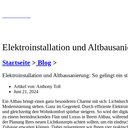
info@tollundtoll.de
Kontaktfomular
030 200 089 – 180
info@tollundtoll.de
Elektroinstallation und Altbausan
Startseite
>
Blog
>
Elektroinstallation und Altbausanierung: So gelingt ein 
Artikel von:
Anthony Toll
Juni 21, 2024
Ein Altbau bringt einen ganz besonderen Charme mit sich: Lichtdurch
Modernisierung stehen. Ganz im Gegenteil. Durch effiziente Elektro
und gleichzeitig den Wohnkomfort spürbar steigern. So wird der digit
zu einem beeindruckenden Flair und Luxus in Ihrem Altbau, während 
der Planung Ihres neuen Lichtkonzepts achten sollten, um ein eind
Zuhause erwarten können. Dabei präsentieren wir Ihnen vier praktisch