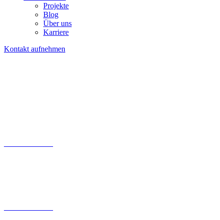
Projekte
Blog
Über uns
Karriere
Kontakt aufnehmen
Kontaktfomular
030 200 089 – 180
info@tollundtoll.de
Kontaktfomular
030 200 089 – 180