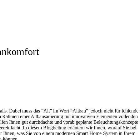
ohnkomfort
ils. Dabei muss das “Alt” im Wort “Altbau” jedoch nicht für fehlende
 im Rahmen einer Altbausanierung mit innovativen Elementen vollenden
 helfen Ihnen gut durchdachte und vorab geplante Beleuchtungskonzepte
einfacht. In diesem Blogbeitrag erläutern wir Ihnen, worauf Sie bei
 wir Ihnen, was Sie von einem modernen Smart-Home-System in Ihrem
en können.