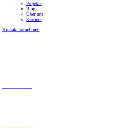
Projekte
Blog
Über uns
Karriere
Kontakt aufnehmen
Kontaktfomular
030 200 089 – 180
info@tollundtoll.de
Kontaktfomular
030 200 089 – 180