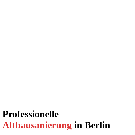
Kontaktfomular
030 200 089 – 180
info@tollundtoll.de
Kontaktfomular
030 200 089 – 180
info@tollundtoll.de
Kontaktfomular
030 200 089 – 180
info@tollundtoll.de
Professionelle
Altbausanierung
in Berlin