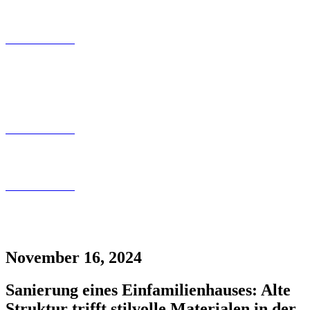
Kontaktfomular
030 200 089 – 180
info@tollundtoll.de
Kontaktfomular
030 200 089 – 180
info@tollundtoll.de
Kontaktfomular
030 200 089 – 180
info@tollundtoll.de
November 16, 2024
Sanierung eines Einfamilienhauses: Alte
Struktur trifft stilvolle Materialen in der