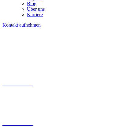
Blog
Über uns
Karriere
Kontakt aufnehmen
Kontaktfomular
030 200 089 – 180
info@tollundtoll.de
Kontaktfomular
030 200 089 – 180
info@tollundtoll.de