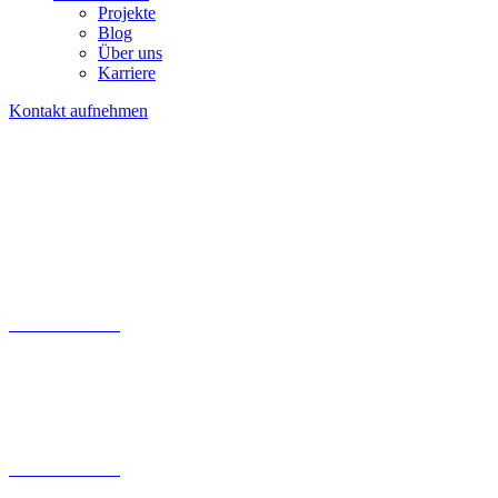
Projekte
Blog
Über uns
Karriere
Kontakt aufnehmen
Kontaktfomular
030 200 089 – 180
info@tollundtoll.de
Kontaktfomular
030 200 089 – 180