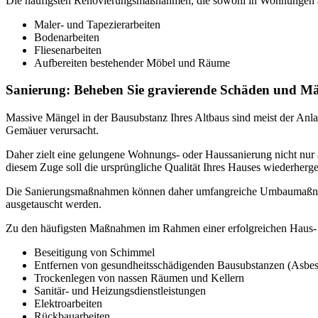
Die häufigsten Renovierungsmaßnahmen, die sowohl in Wohnungen al
Maler- und Tapezierarbeiten
Bodenarbeiten
Fliesenarbeiten
Aufbereiten bestehender Möbel und Räume
Sanierung: Beheben Sie gravierende Schäden und Mä
Massive Mängel in der Bausubstanz Ihres Altbaus sind meist der An
Gemäuer verursacht.
Daher zielt eine gelungene Wohnungs- oder Haussanierung nicht nur 
diesem Zuge soll die ursprüngliche Qualität Ihres Hauses wiederherge
Die Sanierungsmaßnahmen können daher umfangreiche Umbaumaßnahme
ausgetauscht werden.
Zu den häufigsten Maßnahmen im Rahmen einer erfolgreichen Haus-
Beseitigung von Schimmel
Entfernen von gesundheitsschädigenden Bausubstanzen (Asbes
Trockenlegen von nassen Räumen und Kellern
Sanitär- und Heizungsdienstleistungen
Elektroarbeiten
Rückbauarbeiten