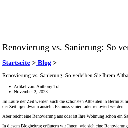
info@tollundtoll.de
Kontaktfomular
030 200 089 – 180
info@tollundtoll.de
Renovierung vs. Sanierung: So ve
Startseite
>
Blog
>
Renovierung vs. Sanierung: So verleihen Sie Ihrem Altb
Artikel von:
Anthony Toll
November 2, 2023
Im Laufe der Zeit werden auch die schönsten Altbauten in Berlin zu
der Zeit irgendwann ansieht. Es muss saniert oder renoviert werden.
Aber reicht eine Renovierung aus oder ist Ihre Wohnung schon ein Sa
In diesem Blogbeitrag erläutern wir Ihnen, wie sich eine Renovierun