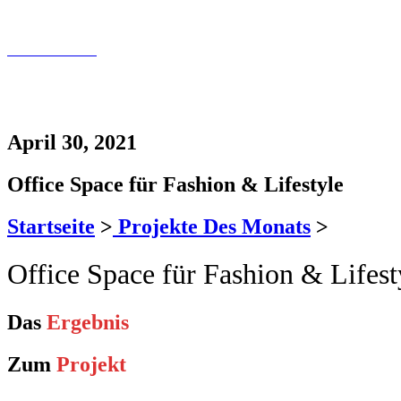
info@tollundtoll.de
Kontaktfomular
030 200 089 – 180
info@tollundtoll.de
April 30, 2021
Office Space für Fashion & Lifestyle
Startseite
>
Projekte Des Monats
>
Office Space für Fashion & Lifest
Das
Ergebnis
Zum
Projekt