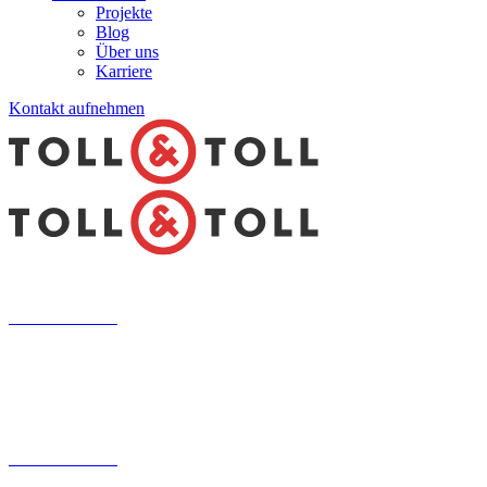
Projekte
Blog
Über uns
Karriere
Kontakt aufnehmen
Kontaktfomular
030 200 089 – 180
info@tollundtoll.de
Kontaktfomular
030 200 089 – 180