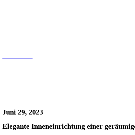
Kontaktfomular
030 200 089 – 180
info@tollundtoll.de
Kontaktfomular
030 200 089 – 180
info@tollundtoll.de
Kontaktfomular
030 200 089 – 180
info@tollundtoll.de
Juni 29, 2023
Elegante Inneneinrichtung einer geräumi