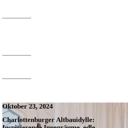
Kontaktfomular
030 200 089 – 180
info@tollundtoll.de
Kontaktfomular
030 200 089 – 180
info@tollundtoll.de
Kontaktfomular
030 200 089 – 180
info@tollundtoll.de
Oktober 23, 2024
Charlottenburger Altbauidylle:
Inspirierende Innenräume, edle