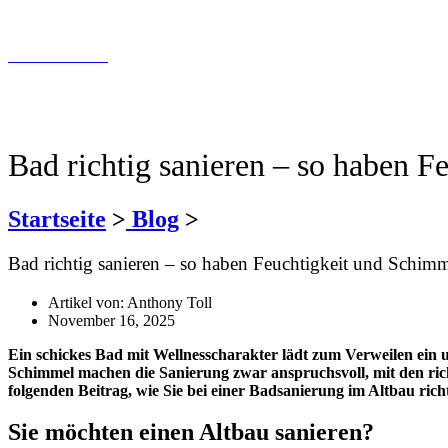
info@tollundtoll.de
Kontaktfomular
030 200 089 – 180
info@tollundtoll.de
Bad richtig sanieren – so haben 
Startseite
>
Blog
>
Bad richtig sanieren – so haben Feuchtigkeit und Schim
Artikel von:
Anthony Toll
November 16, 2025
Ein schickes Bad mit Wellnesscharakter lädt zum Verweilen ein 
Schimmel machen die Sanierung zwar anspruchsvoll, mit den richt
folgenden Beitrag, wie Sie bei einer Badsanierung im Altbau rich
Sie möchten einen Altbau sanieren?