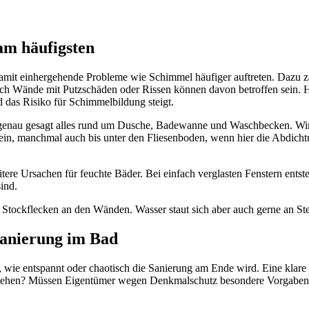
am häufigsten
d damit einhergehende Probleme wie Schimmel häufiger auftreten. Da
 Wände mit Putzschäden oder Rissen können davon betroffen sein. Han
 das Risiko für Schimmelbildung steigt.
 genau gesagt alles rund um Dusche, Badewanne und Waschbecken. Wir
manchmal auch bis unter den Fliesenboden, wenn hier die Abdichtung 
itere Ursachen für feuchte Bäder. Bei einfach verglasten Fenstern ent
ind.
Stockflecken an den Wänden. Wasser staut sich aber auch gerne an Ste
sanierung im Bad
r, wie entspannt oder chaotisch die Sanierung am Ende wird. Eine klare 
tstehen? Müssen Eigentümer wegen Denkmalschutz besondere Vorgaben be