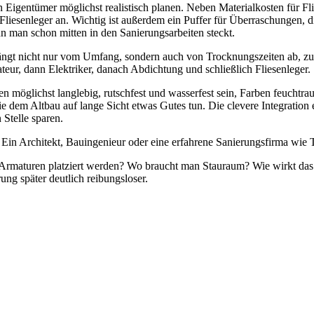
n Eigentümer möglichst realistisch planen. Neben Materialkosten für F
Fliesenleger an. Wichtig ist außerdem ein Puffer für Überraschungen, d
n man schon mitten in den Sanierungsarbeiten steckt.
 hängt nicht nur vom Umfang, sondern auch von Trocknungszeiten ab, 
ateur, dann Elektriker, danach Abdichtung und schließlich Fliesenleger.
lten möglichst langlebig, rutschfest und wasserfest sein, Farben feucht
em Altbau auf lange Sicht etwas Gutes tun. Die clevere Integration ei
 Stelle sparen.
n. Ein Architekt, Bauingenieur oder eine erfahrene Sanierungsfirma wi
len Armaturen platziert werden? Wo braucht man Stauraum? Wie wirkt 
ung später deutlich reibungsloser.