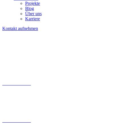
Projekte
Blog
Über uns
Karriere
Kontakt aufnehmen
Kontaktfomular
030 200 089 – 180
info@tollundtoll.de
Kontaktfomular
030 200 089 – 180