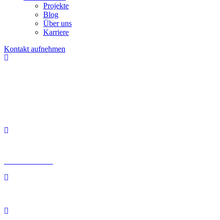
Projekte
Blog
Über uns
Karriere
Kontakt aufnehmen
Kontaktfomular
030 200 089 – 180