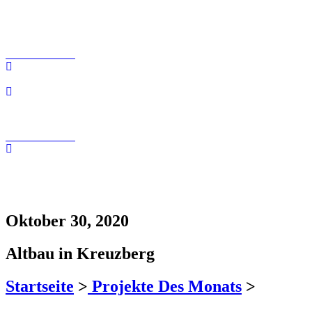
info@tollundtoll.de
Kontaktfomular
030 200 089 – 180
info@tollundtoll.de
Kontaktfomular
030 200 089 – 180
info@tollundtoll.de
Oktober 30, 2020
Altbau in Kreuzberg
Startseite
>
Projekte Des Monats
>