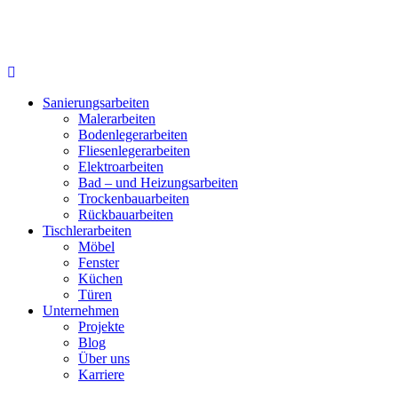
Zum
Inhalt
springen
Sanierungsarbeiten
Malerarbeiten
Bodenlegerarbeiten
Fliesenlegerarbeiten
Elektroarbeiten
Bad – und Heizungsarbeiten
Trockenbauarbeiten
Rückbauarbeiten
Tischlerarbeiten
Möbel
Fenster
Küchen
Türen
Unternehmen
Projekte
Blog
Über uns
Karriere